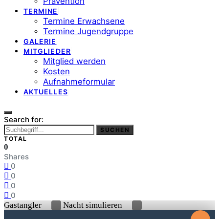
Prävention
TERMINE
Termine Erwachsene
Termine Jugendgruppe
GALERIE
MITGLIEDER
Mitglied werden
Kosten
Aufnahmeformular
AKTUELLES
Search for:
SUCHEN
TOTAL
0
Shares
0
0
0
0
Map data ©
OpenStreetMap
contributors
Gastangler
Nacht simulieren
+